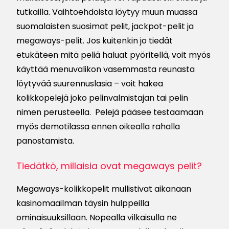
tutkailla. Vaihtoehdoista löytyy muun muassa
suomalaisten suosimat pelit, jackpot-pelit ja
megaways-pelit. Jos kuitenkin jo tiedät
etukäteen mitä peliä haluat pyöritellä, voit myös
käyttää menuvalikon vasemmasta reunasta
löytyvää suurennuslasia – voit hakea
kolikkopelejä joko pelinvalmistajan tai pelin
nimen perusteella. Pelejä pääsee testaamaan
myös demotilassa ennen oikealla rahalla
panostamista.
Tiedätkö, millaisia ovat megaways pelit?
Megaways-kolikkopelit mullistivat aikanaan
kasinomaailman täysin hulppeilla
ominaisuuksillaan. Nopealla vilkaisulla ne