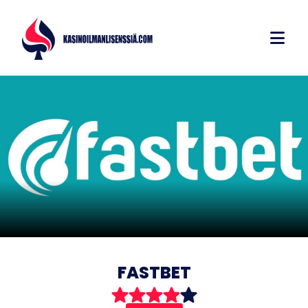
FASTBET