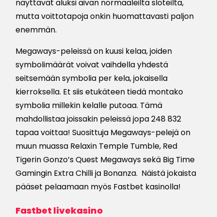
näyttävät aluksi aivan normaaleilta sloteilta,
mutta voittotapoja onkin huomattavasti paljon
enemmän.
Megaways-peleissä on kuusi kelaa, joiden
symbolimäärät voivat vaihdella yhdestä
seitsemään symbolia per kela, jokaisella
kierroksella. Et siis etukäteen tiedä montako
symbolia millekin kelalle putoaa. Tämä
mahdollistaa joissakin peleissä jopa 248 832
tapaa voittaa! Suosittuja Megaways-pelejä on
muun muassa Relaxin Temple Tumble, Red
Tigerin Gonzo’s Quest Megaways sekä Big Time
Gamingin Extra Chilli ja Bonanza. Näistä jokaista
pääset pelaamaan myös Fastbet kasinolla!
Fastbet livekasino