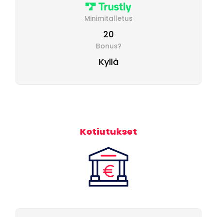
Minimitalletus
20
Bonus?
Kyllä
Kotiutukset