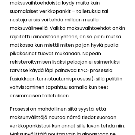
maksuvaihtoehdoista löydy muita kuin
suomalaiset verkkopankit – talletuksia tai
nostoja ei siis voi tehdä millään muulla
maksuvälineellä. Vaikka maksuvaihtoehdot onkin
rajoitettu ainoastaan yhteen, on se pieni mutka
matkassa kun miettii miten paljon hyviä puolia
pikakasinot tuovat mukanaan. Nopean
rekisteröitymisen lisäksi pelaajan ei esimerkiksi
tarvitse käydä läpi painavaa KYC-prosessia
(asiakkaan tunnistautumisprosessi), sillä pelitilin
vahvistaminen tapahtuu samalla kun teet
ensimmäisen talletuksen.
Prosessi on mahdollinen siitä syystä, että
maksunvälittäjä noutaa nämä tiedot suoraan
verkkopankistasi, kun annat sille luvan tehdä niin.
Maksunvälittäjä noutaa vain ja ainoastaan ne