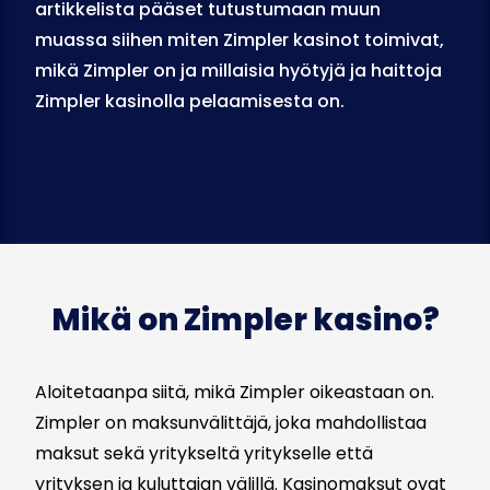
artikkelista pääset tutustumaan muun
muassa siihen miten Zimpler kasinot toimivat,
mikä Zimpler on ja millaisia hyötyjä ja haittoja
Zimpler kasinolla pelaamisesta on.
Mikä on Zimpler kasino?
Aloitetaanpa siitä, mikä Zimpler oikeastaan on.
Zimpler on maksunvälittäjä, joka mahdollistaa
maksut sekä yritykseltä yritykselle että
yrityksen ja kuluttajan välillä. Kasinomaksut ovat