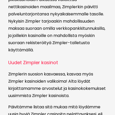
nettikasinoiden maailmaa, Zimplerkin päivitti
palveluntarjontansa nykyaikaisemmalle tasolle.
Nykyisin Zimpler tarjoaakin mahdollisuuden
maksaa suoraan omilla verkkopankkitunnuksilla,
ja joillekin kasinoille on mahdollista myöskin
suoraan rekisteröityä Zimpler-talletusta
käyttämällä.
Uudet Zimpler kasinot
Zimplerin suosion kasvaessa, kasvaa myös
Zimpler kasinoiden valikoima! Alta löydät
kirjoittamamme arvostelut ja kasinokokemukset
uusimmista Zimpler kasinoista.
Päivitämme listaa sitä mukaa mitä löydämme
uusia hyviä Zimpler casinoita pelattavaksesi, eli