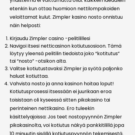
yhdistelmä ei välttämättä ollut kaikkein ideaalein
etenkin kun ottaa huomioon nettilompakoiden
veloittamat kulut. Zimpler kasino nosto onnistuu
näin helposti:
Kirjaudu Zimpler casino -pelitilillesi
Navigoi itsesi netticasinon kotiutusosioon. Tämä
löytyy yleensä pelitilin tiedoista joko “kotitutus”
tai “nosto” -otsikon alta.
Valitse kotiutustavaksi Zimpler ja syötä paljonko
haluat kotiuttaa.
Vahvista nosto ja anna kasinon hoitaa loput!
Kotiutusprosessi itsessään ei juurikaan eroa
toisistaan oli kyseessä sitten pikakasino tai
perinteinen nettikasino. Ero tuleekin
käsittelyajoissa: Jos teet nostopyynnön Zimpler
pikakasinolta, voi kotiutus näkyä pankkitilillä jopa
10 minuutin sisällä kotiutuspyynnön tekemisestä.