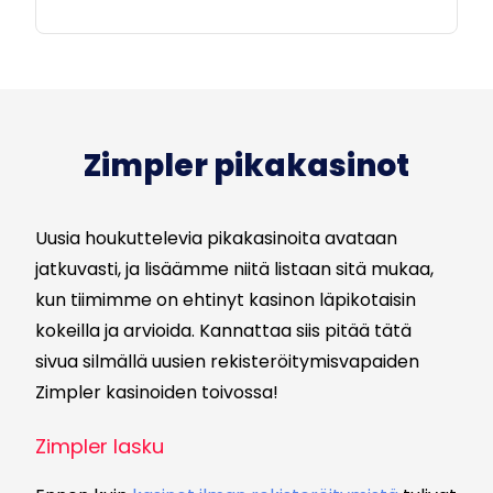
Zimpler pikakasinot
Uusia houkuttelevia pikakasinoita avataan
jatkuvasti, ja lisäämme niitä listaan sitä mukaa,
kun tiimimme on ehtinyt kasinon läpikotaisin
kokeilla ja arvioida. Kannattaa siis pitää tätä
sivua silmällä uusien rekisteröitymisvapaiden
Zimpler kasinoiden toivossa!
Zimpler lasku