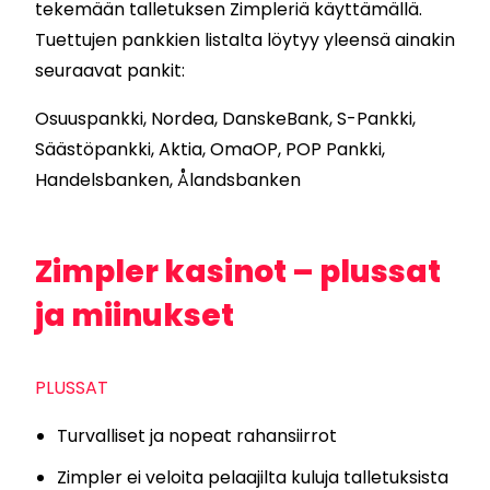
tekemään talletuksen Zimpleriä käyttämällä.
Tuettujen pankkien listalta löytyy yleensä ainakin
seuraavat pankit:
Osuuspankki,
Nordea,
DanskeBank,
S-Pankki,
Säästöpankki,
Aktia,
OmaOP,
POP Pankki,
Handelsbanken,
Ålandsbanken
Zimpler kasinot – plussat
ja miinukset
PLUSSAT
Turvalliset ja nopeat rahansiirrot
Zimpler ei veloita pelaajilta kuluja talletuksista