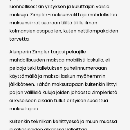
luonnollisestkin yrityksen ja kuluttajan välisiä
maksuja. Zimpler-maksunvälittäjä mahdollistaa
maksunsiirrot suoraan tililtä tilille ilman
kolmansien osapuolien, kuten nettilompakoiden
tarvetta.
Alunperin Zimpler tarjosi pelaajille
mahdollisuuden maksaa mobiilisti laskulla, eli
pelaaja teki talletuksen puhelinnumeroaan
käyttämällä ja maksoi laskun myöhemmin
jälkikäteen. Tähän maksutapaan kuitenkin liittyi
paljon välillisiä kuluja joiden johdosta Zimpleristä
ei kyseiseen aikaan tullut erityisen suosittua
maksutapaa.
Kuitenkin tekniikan kehittyessä ja muun muassa
pikakasinoiden alkaessa valloittaa