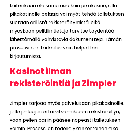
kuitenkaan ole sama asia kuin pikakasino, sillä
pikakasinolle pelaaja voi myös tehdä talletuksen
suoraan erillistä rekisteröitymistä, eikä
myöskään pelitilin tietoja tarvitse täydentää
lähettämällä vahvistavia dokumentteja. Tämän
prosessin on tarkoitus vain helpottaa
kirjautumista.
Kasinot ilman
rekisteröintiä ja Zimpler
Zimpler tarjoaa myös palveluitaan pikakasinoille,
joille pelaajan ei tarvitse erikseen rekisteröityä,
vaan pelien pariin pääsee nopeasti talletuksen
voimin. Prosessi on todella yksinkertainen eikä