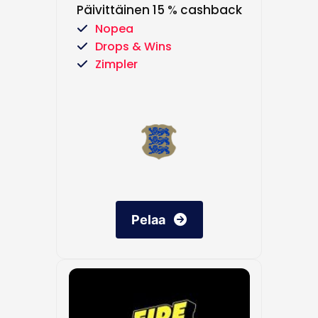
Päivittäinen 15 % cashback
Nopea
Drops & Wins
Zimpler
Pelaa