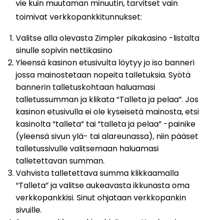
vie kuin muutaman minuutin, tarvitset vain
toimivat verkkopankkitunnukset:
Valitse alla olevasta Zimpler pikakasino -listalta
sinulle sopivin nettikasino
Yleensä kasinon etusivulta löytyy jo iso banneri
jossa mainostetaan nopeita talletuksia. Syötä
bannerin talletuskohtaan haluamasi
talletussumman ja klikata “Talleta ja pelaa”. Jos
kasinon etusivulla ei ole kyseisetä mainosta, etsi
kasinolta “talleta” tai “talleta ja pelaa” -painike
(yleensä sivun ylä- tai alareunassa), niin pääset
talletussivulle valitsemaan haluamasi
talletettavan summan.
Vahvista talletettava summa klikkaamalla
“Talleta” ja valitse aukeavasta ikkunasta oma
verkkopankkisi. Sinut ohjataan verkkopankin
sivuille.