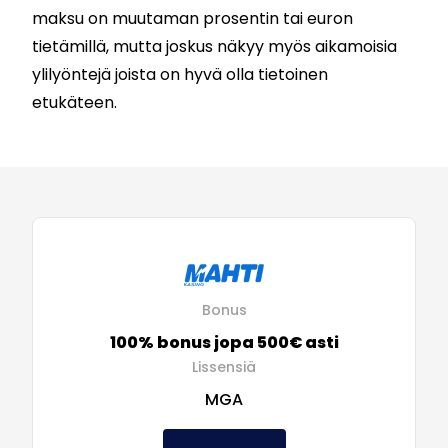
maksu on muutaman prosentin tai euron
tietämillä, mutta joskus näkyy myös aikamoisia
ylilyöntejä joista on hyvä olla tietoinen
etukäteen.
Bonus
100% bonus jopa 500€ asti
Lissensiä
MGA