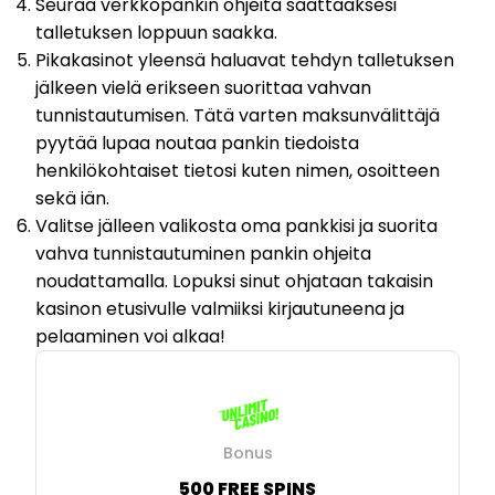
Seuraa verkkopankin ohjeita saattaaksesi
talletuksen loppuun saakka.
Pikakasinot yleensä haluavat tehdyn talletuksen
jälkeen vielä erikseen suorittaa vahvan
tunnistautumisen. Tätä varten maksunvälittäjä
pyytää lupaa noutaa pankin tiedoista
henkilökohtaiset tietosi kuten nimen, osoitteen
sekä iän.
Valitse jälleen valikosta oma pankkisi ja suorita
vahva tunnistautuminen pankin ohjeita
noudattamalla. Lopuksi sinut ohjataan takaisin
kasinon etusivulle valmiiksi kirjautuneena ja
pelaaminen voi alkaa!
Bonus
500 FREE SPINS