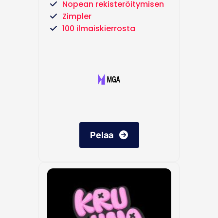
Nopean rekisteröitymisen
Zimpler
100 ilmaiskierrosta
Pelaa