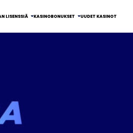
N LISENSSIÄ
KASINOBONUKSET
UUDET KASINOT