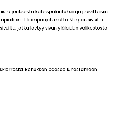
istarjouksesta käteispalautuksiin ja päivittäisiin
dempiaikaiset kampanjat, mutta Norpan sivuilta
uilta, jotka löytyy sivun ylälaidan valikostosta
maiskierrosta. Bonuksen pääsee lunastamaan