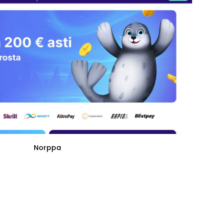
Norppa