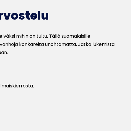
rvostelu
lväksi mihin on tultu. Tällä suomalaisille
e vanhoja konkareita unohtamatta. Jatka lukemista
aan.
ilmaiskierrosta.