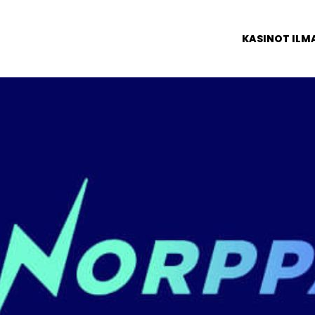
KASINOT ILMA