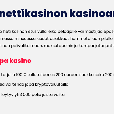
nettikasinon kasinoa
heti kasinon etusivulla, eikä pelaajalle varmasti jää epäse
utamassa minuutissa, uudet asiakkaat hemmotellaan pilall
non pelivalikoimaan, maksutapoihin ja kampanjatarjont
ppa kasino
on tarjolla 100 % talletusbonus 200 euroon saakka sekä 200 
sia voi tehdä jopa kryptovaluutoilla!
öytyy yli 3 000 peliä joista valita.