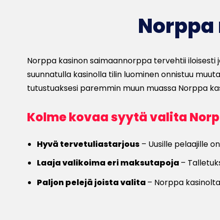
Norppa 
Norppa kasinon saimaannorppa tervehtii iloisesti jo 
suunnatulla kasinolla tilin luominen onnistuu mu
tutustuaksesi paremmin muun muassa Norppa kasi
Kolme kovaa syytä valita Nor
Hyvä tervetuliastarjous
– Uusille pelaajille 
Laaja valikoima eri maksutapoja
– Talletuk
Paljon pelejä joista valita
– Norppa kasinolta l