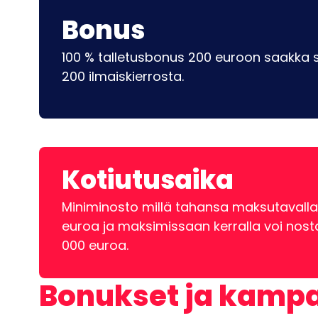
Bonus
100 % talletusbonus 200 euroon saakka 
200 ilmaiskierrosta.
Kotiutusaika
Miniminosto millä tahansa maksutavalla
euroa ja maksimissaan kerralla voi nost
000 euroa.
Bonukset ja kamp