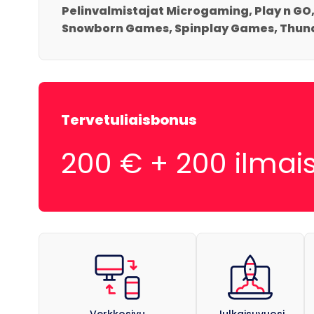
Pelinvalmistajat Microgaming, Play n GO,
Snowborn Games, Spinplay Games, Thun
Tervetuliaisbonus
200 € + 200 ilmais