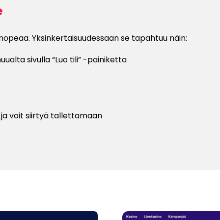
e
 nopeaa. Yksinkertaisuudessaan se tapahtuu näin:
alta sivulla “Luo tili” -painiketta
”
ja voit siirtyä tallettamaan