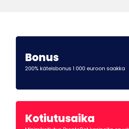
Bonus
200% käteisbonus 1 000 euroon saakka
Kotiutusaika