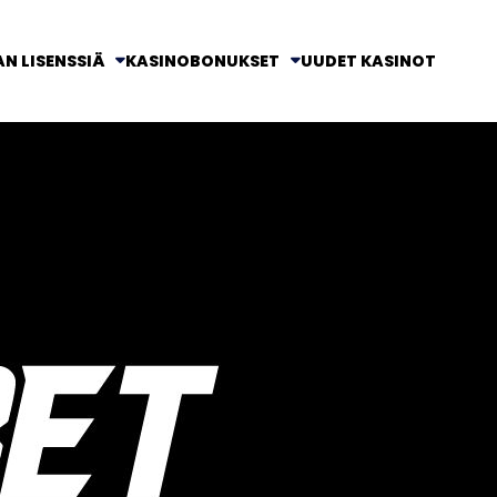
N LISENSSIÄ
KASINOBONUKSET
UUDET KASINOT