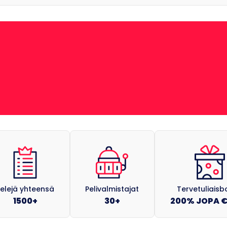
0
elejä yhteensä
Pelivalmistajat
Tervetuliais
1500+
30+
200% JOPA €