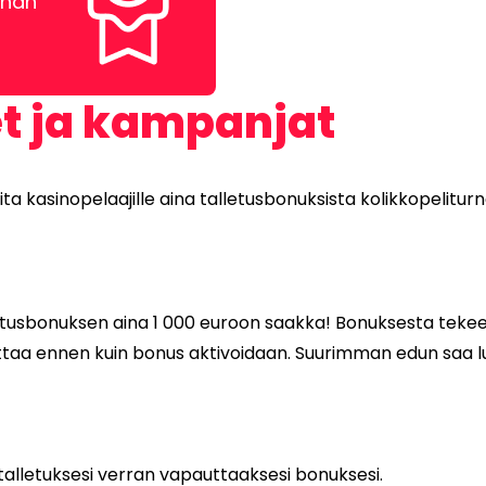
ähän
t ja kampanjat
ta kasinopelaajille aina talletusbonuksista kolikkopelitur
lletusbonuksen aina 1 000 euroon saakka! Bonuksesta tekee
ittaa ennen kuin bonus aktivoidaan. Suurimman edun saa l
 talletuksesi verran vapauttaaksesi bonuksesi.