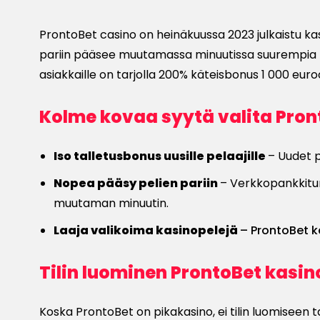
ProntoBet casino on heinäkuussa 2023 julkaistu kas
pariin pääsee muutamassa minuutissa suurempia kikk
asiakkaille on tarjolla 200% käteisbonus 1 000 eur
Kolme kovaa syytä valita Pron
Iso talletusbonus uusille pelaajille
– Uudet p
Nopea pääsy pelien pariin
– Verkkopankkitunn
muutaman minuutin.
Laaja valikoima kasinopelejä
– ProntoBet ka
Tilin luominen ProntoBet kasino
Koska ProntoBet on pikakasino, ei tilin luomiseen 