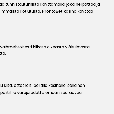
aa tunnistautumista käyttämällä, joka helpottaa ja
ensimmäistä kotiutusta. ProntoBet kasino käyttää
vaihtoehtoisesti klikata oikeasta yläkulmasta
tta.
ltä, ettet loisi pelitiliä kasinolle, sellainen
 pelitilille varoja odottelemaan seuraavaa