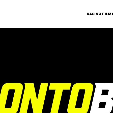
KASINOT ILMA