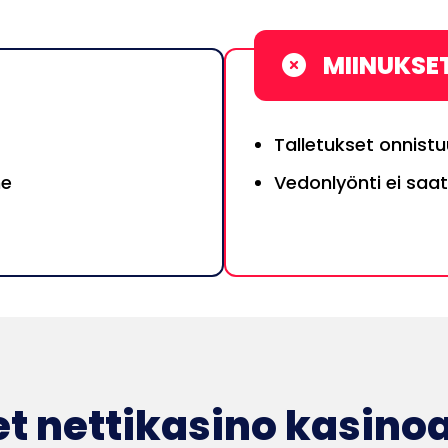
MIINUKSE
Talletukset onnist
ne
Vedonlyönti ei saa
t nettikasino kasino