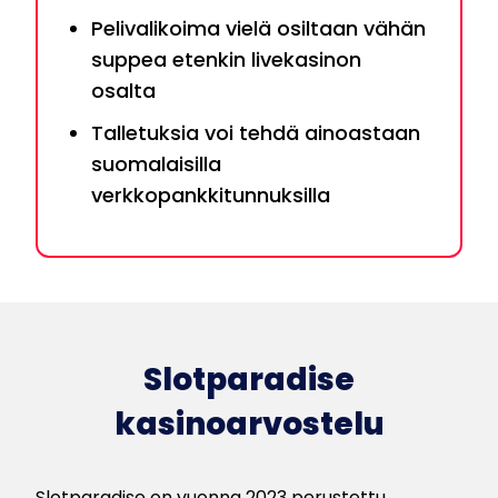
Pelivalikoima vielä osiltaan vähän
suppea etenkin livekasinon
osalta
Talletuksia voi tehdä ainoastaan
suomalaisilla
verkkopankkitunnuksilla
Slotparadise
kasinoarvostelu
Slotparadise on vuonna 2023 perustettu