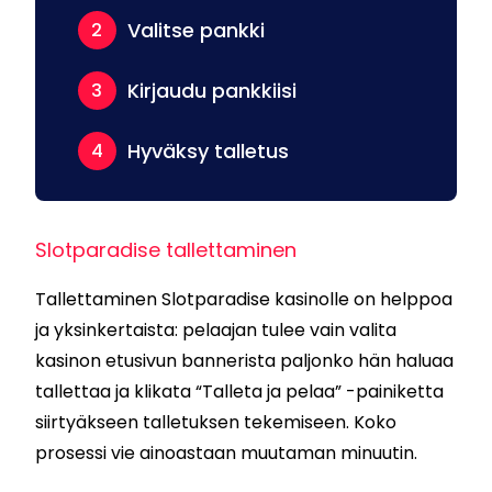
Valitse pankki
Kirjaudu pankkiisi
Hyväksy talletus
Slotparadise tallettaminen
Tallettaminen Slotparadise kasinolle on helppoa
ja yksinkertaista: pelaajan tulee vain valita
kasinon etusivun bannerista paljonko hän haluaa
tallettaa ja klikata “Talleta ja pelaa” -painiketta
siirtyäkseen talletuksen tekemiseen. Koko
prosessi vie ainoastaan muutaman minuutin.