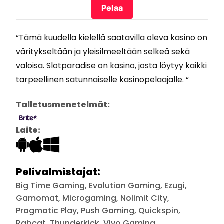
Pelaa
“Tämä kuudella kielellä saatavilla oleva kasino on
väritykseltään ja yleisilmeeltään selkeä sekä
valoisa. Slotparadise on kasino, josta löytyy kaikki
tarpeellinen satunnaiselle kasinopelaajalle. “
Talletusmenetelmät:
Laite:
Pelivalmistajat:
Big Time Gaming, Evolution Gaming, Ezugi,
Gamomat, Microgaming, Nolimit City,
Pragmatic Play, Push Gaming, Quickspin,
Rabcat, Thunderkick, Vivo Gaming