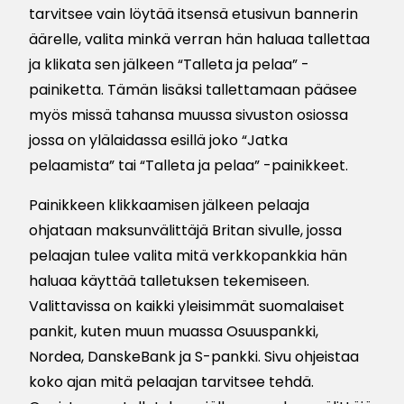
tarvitsee vain löytää itsensä etusivun bannerin
äärelle, valita minkä verran hän haluaa tallettaa
ja klikata sen jälkeen “Talleta ja pelaa” -
painiketta. Tämän lisäksi tallettamaan pääsee
myös missä tahansa muussa sivuston osiossa
jossa on ylälaidassa esillä joko “Jatka
pelaamista” tai “Talleta ja pelaa” -painikkeet.
Painikkeen klikkaamisen jälkeen pelaaja
ohjataan maksunvälittäjä Britan sivulle, jossa
pelaajan tulee valita mitä verkkopankkia hän
haluaa käyttää talletuksen tekemiseen.
Valittavissa on kaikki yleisimmät suomalaiset
pankit, kuten muun muassa Osuuspankki,
Nordea, DanskeBank ja S-pankki. Sivu ohjeistaa
koko ajan mitä pelaajan tarvitsee tehdä.