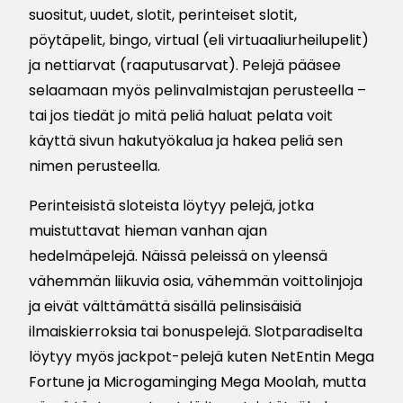
suositut, uudet, slotit, perinteiset slotit,
pöytäpelit, bingo, virtual (eli virtuaaliurheilupelit)
ja nettiarvat (raaputusarvat). Pelejä pääsee
selaamaan myös pelinvalmistajan perusteella –
tai jos tiedät jo mitä peliä haluat pelata voit
käyttä sivun hakutyökalua ja hakea peliä sen
nimen perusteella.
Perinteisistä sloteista löytyy pelejä, jotka
muistuttavat hieman vanhan ajan
hedelmäpelejä. Näissä peleissä on yleensä
vähemmän liikuvia osia, vähemmän voittolinjoja
ja eivät välttämättä sisällä pelinsisäisiä
ilmaiskierroksia tai bonuspelejä. Slotparadiselta
löytyy myös jackpot-pelejä kuten NetEntin Mega
Fortune ja Microgaminging Mega Moolah, mutta