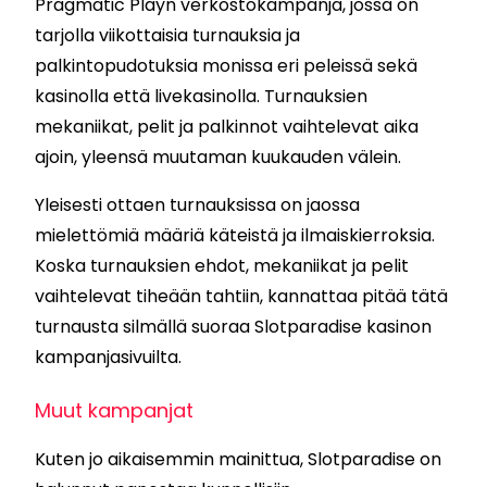
Pragmatic Playn verkostokampanja, jossa on
tarjolla viikottaisia turnauksia ja
palkintopudotuksia monissa eri peleissä sekä
kasinolla että livekasinolla. Turnauksien
mekaniikat, pelit ja palkinnot vaihtelevat aika
ajoin, yleensä muutaman kuukauden välein.
Yleisesti ottaen turnauksissa on jaossa
mielettömiä määriä käteistä ja ilmaiskierroksia.
Koska turnauksien ehdot, mekaniikat ja pelit
vaihtelevat tiheään tahtiin, kannattaa pitää tätä
turnausta silmällä suoraa Slotparadise kasinon
kampanjasivuilta.
Muut kampanjat
Kuten jo aikaisemmin mainittua, Slotparadise on