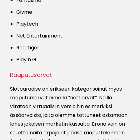
Fantasma
Givme
Playtech
Net Entertainment
Red Tiger
Play’n G.
Raaputusarvat
Slotparadise on erikseen kategorisoinut myös
raaputursarvat nimellä “nettiarvat”. Näillä
viitataan virtuaalisiin versioihin esimerkiksi
ässäarvoista, joita olemme tottuneet ostamaan
lähes jokaisen marketin kassalta. Erona vain on
se, että näitä arpoja et pääse raaputtelemaan