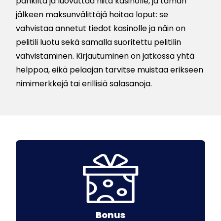
pankilta ja luovuttaa niitä kasinolle, ja tämän
jälkeen maksunvälittäjä hoitaa loput: se
vahvistaa annetut tiedot kasinolle ja näin on
pelitili luotu sekä samalla suoritettu pelitilin
vahvistaminen. Kirjautuminen on jatkossa yhtä
helppoa, eikä pelaajan tarvitse muistaa erikseen
nimimerkkejä tai erillisiä salasanoja.
Bonus