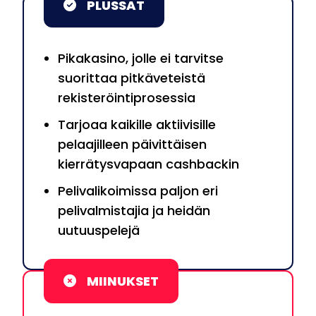
PLUSSAT
Pikakasino, jolle ei tarvitse
suorittaa pitkäveteistä
rekisteröintiprosessia
Tarjoaa kaikille aktiivisille
pelaajilleen päivittäisen
kierrätysvapaan cashbackin
Pelivalikoimissa paljon eri
pelivalmistajia ja heidän
uutuuspelejä
MIINUKSET