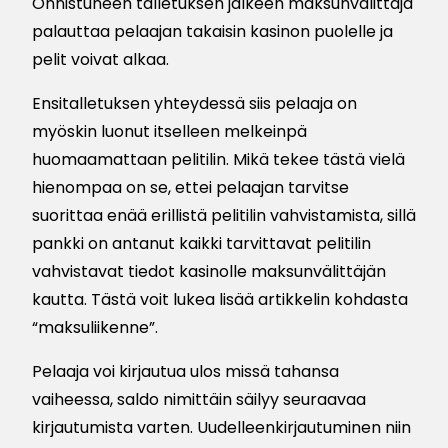
Onnistuneen talletuksen jälkeen maksunvälittäjä
palauttaa pelaajan takaisin kasinon puolelle ja
pelit voivat alkaa.
Ensitalletuksen yhteydessä siis pelaaja on
myöskin luonut itselleen melkeinpä
huomaamattaan pelitilin. Mikä tekee tästä vielä
hienompaa on se, ettei pelaajan tarvitse
suorittaa enää erillistä pelitilin vahvistamista, sillä
pankki on antanut kaikki tarvittavat pelitilin
vahvistavat tiedot kasinolle maksunvälittäjän
kautta. Tästä voit lukea lisää artikkelin kohdasta
“maksuliikenne”.
Pelaaja voi kirjautua ulos missä tahansa
vaiheessa, saldo nimittäin säilyy seuraavaa
kirjautumista varten. Uudelleenkirjautuminen niin