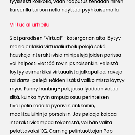
fyysisesti kolikolla, vaan raaputus tehdään hiiren
kursorilla tai sormella näyttöä pyyhkäisemällä.
Virtuaaliurheilu
Slotparadisen “Virtual” -katergorian alta löytyy
monia erilaisia virtuaaliurheilupelejä sekä
hauskoja interaktiivisia minipelejä joiden parissa
voi helposti viettää tovin jos toisenkin. Peleistä
löytyy esimerkiksi virtuaalista jalkapalloa, raveja
tai darts-pelejä. Näiden lisäksi valikoimista löytyy
myös Funny hunting -peli, jossa lyödään vetoa
siitä, kuinka hyvin ampuja osuu perinteisen
tivolipelin radalla pyöriviin ankkoihin,
maalitauluihin ja porsaisiin. Jos pelaaja kaipaa
interaktiivisempaa tekemistä, voi hän valita
pelattavaksi 1X2 Gaming pelintuottajan Pop