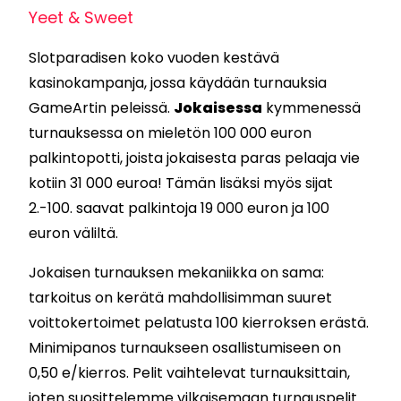
Yeet & Sweet
Slotparadisen koko vuoden kestävä
kasinokampanja, jossa käydään turnauksia
GameArtin peleissä.
Jokaisessa
kymmenessä
turnauksessa on mieletön 100 000 euron
palkintopotti, joista jokaisesta paras pelaaja vie
kotiin 31 000 euroa! Tämän lisäksi myös sijat
2.-100. saavat palkintoja 19 000 euron ja 100
euron väliltä.
Jokaisen turnauksen mekaniikka on sama:
tarkoitus on kerätä mahdollisimman suuret
voittokertoimet pelatusta 100 kierroksen erästä.
Minimipanos turnaukseen osallistumiseen on
0,50 e/kierros. Pelit vaihtelevat turnauksittain,
joten suosittelemme vilkaisemaan turnauspelit